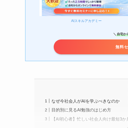
AIスキルアカデミー
＼
自宅か
無料
なぜ今社会人がAIを学ぶべきなのか
目的別に見るAI勉強のはじめ方
【AI初心者】忙しい社会人向け最短3