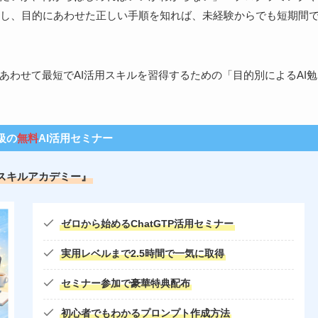
し、目的にあわせた正しい手順を知れば、未経験からでも短期間
あわせて最短でAI活用スキルを習得するための「目的別によるAI勉
級の
無料
AI活用セミナー
Iスキルアカデミー』
ゼロから始めるChatGTP
活用セミナー
実用レベルまで2.5時間で一気に取得
セミナー参加で
豪華特典
配布
初心者でもわかるプロンプト作成方法