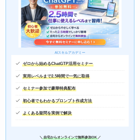
AIスキルアカデミー
ゼロから始めるChatGTP
活用セミナー
実用レベルまで2.5時間で一気に取得
セミナー参加で
豪華特典
配布
初心者でもわかるプロンプト作成方法
よくある疑問を実例で解決
＼
自宅からオンラインで無料参加OK
／