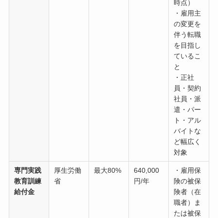
時点）
・雇用主
の変更を
伴う転職
を目指し
ているこ
と
・正社
員・契約
社員・派
遣・パー
ト・アル
バイトな
ど幅広く
対象
専門実践
厚生労働
最大80%
640,000
・雇用保
教育訓練
省
円/年
険の被保
給付金
険者（在
職者）ま
たは被保